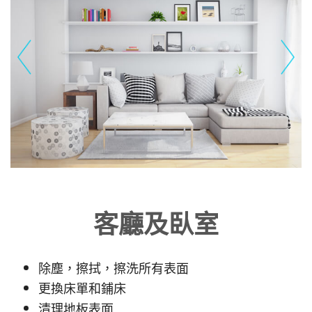
客廳及臥室
除塵，擦拭，擦洗所有表面
更換床單和鋪床
清理地板表面