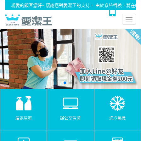
愛的顧客您好~ 感謝您對愛潔王的支持， 由於系統轉換，將在6/29暫停
Toggl
naviga
居家清潔
辦公室清潔
洗冷氣機